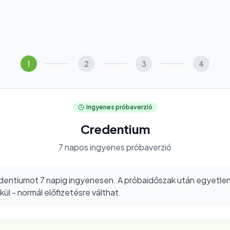
1
2
3
4
Ingyenes próbaverzió
Credentium
7 napos ingyenes próbaverzió
redentiumot 7 napig ingyenesen. A próbaidőszak után egyetlen 
ül - normál előfizetésre válthat.