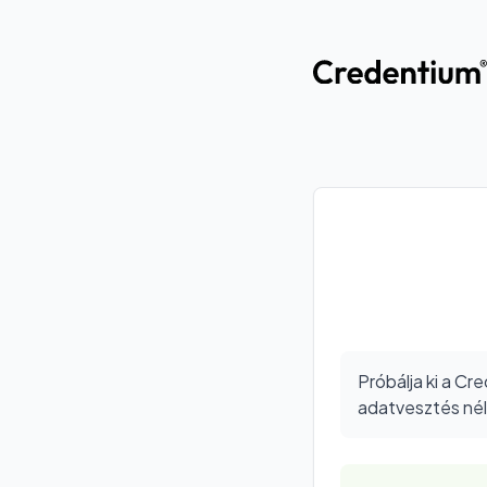
Próbálja ki a C
adatvesztés nélk