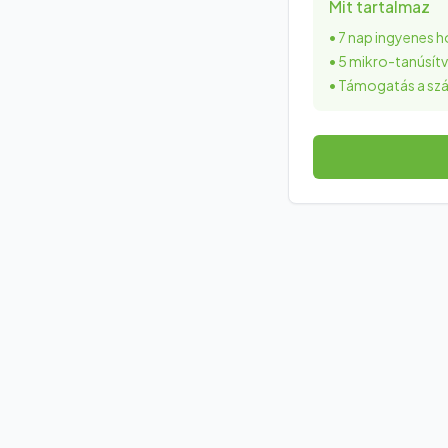
Mit tartalmaz
•
7 nap ingyenes 
•
5 mikro-tanúsít
•
Támogatás a szá