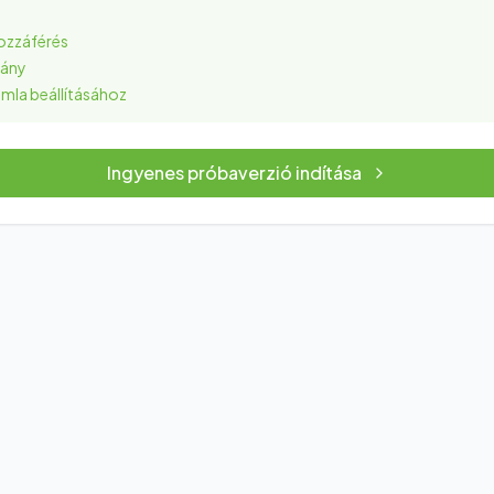
hozzáférés
vány
mla beállításához
Ingyenes próbaverzió indítása