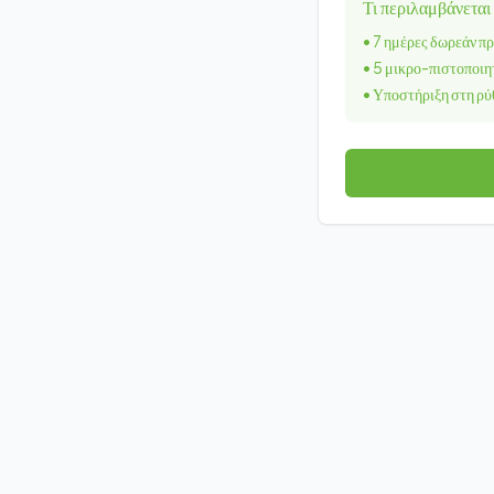
Τι περιλαμβάνεται
•
7 ημέρες δωρεάν π
•
5 μικρο-πιστοποιη
•
Υποστήριξη στη ρύ