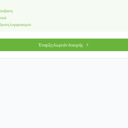
ρόσβαση
τικά
θμιση λογαριασμού
Έναρξη δωρεάν δοκιμής